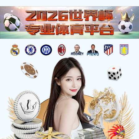
立即注册
爱游戏官网
官网 · 权威
体育数据平台
爱游戏官网 OFFICIAL WEBSITE
自2022年创立以来，
爱游戏官网
致力于为用户提供包
括NBA、英超、欧洲杯、LPL在内的热门赛事直播与数
据服务，广受用户信赖。
立即下载爱游戏官网APP