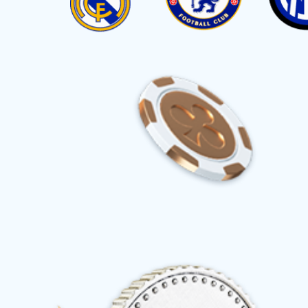
4. 我的信息会保存多久
5. 我能修改或删除我的信
6. 如何联系我们处理隐
爱游戏官
常见风险威胁