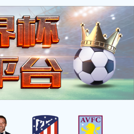
动态
信息、使用记录等）以提升