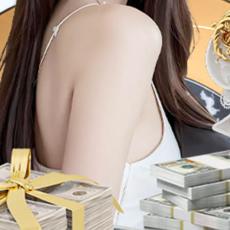
高强度密码加密机制
实时设备监测与IP识别
HTTPS + TLS 1.3 加
行为日志审计 + 异常告
XSS/SQL注入防护规
联系我们
support@ytyfkongtiao.com
成
家