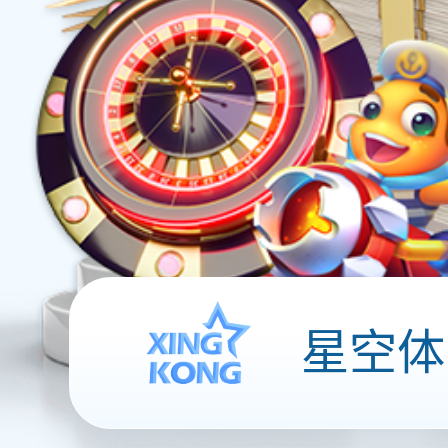
亚洲体育服务平台大奖
2022 年度综合类数字体育平台荣誉奖项，肯定平
台服务能力。