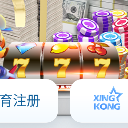
数据合规卓越平台
平台顺利通过 GDPR 与 ISO 多项认证，建立技术
安全新标准。
爱游戏官网 · 版本更新历史归档
我们记录每次进步，只为更稳定的赛事观看与数据服务。