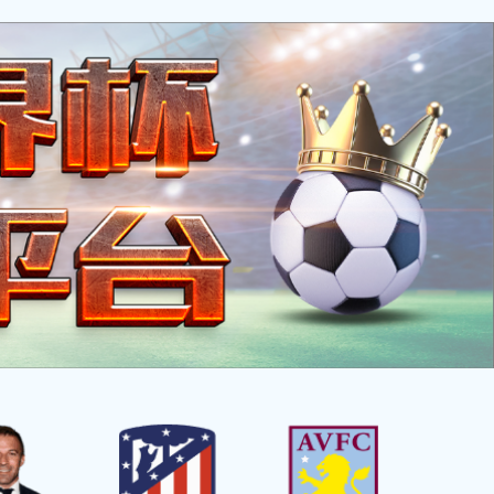
动态
意遵守本协议所有内容。
动及数据使用。
，服务范围会随平台更新适时调整。