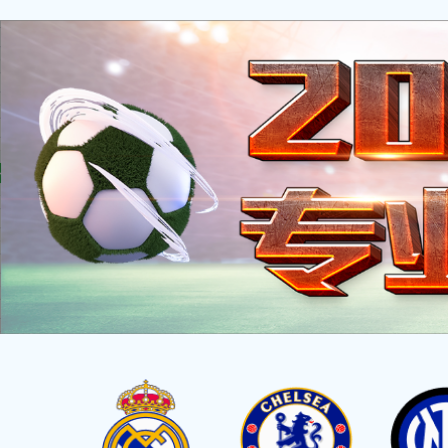
立即注册
协议目录
1. 接受条款
1. 接
2. 账户规则
用户在
3. 服务内容
4. 用户行为
5. 知识产权
2. 账
6. 服务终止
用户须
7. 免责声明
8. 法律适用
3. 服
9. 联系我们
平台提