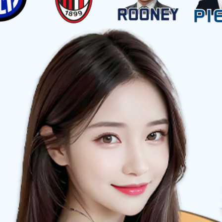
户行为
户发布违法信息、扰乱系统运行、侵犯他人权利或进行未授权营销行
识产权
所有内容归属平台或授权方所有，未经允许不得以任何形式使用或传
务终止
违反协议条款，平台有权中止或终止账户使用，且无需提前通知。
责声明
对因网络问题、第三方系统故障等引发的内容偏差或使用后果承担责