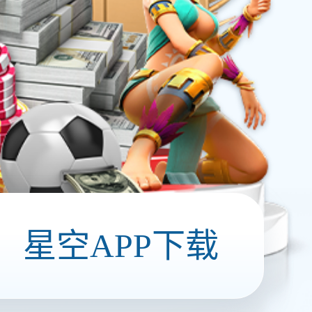
用户满意度大奖
爱游戏官网 用户活跃度与续访率连续三年领先，综
合评分稳定保持高位。