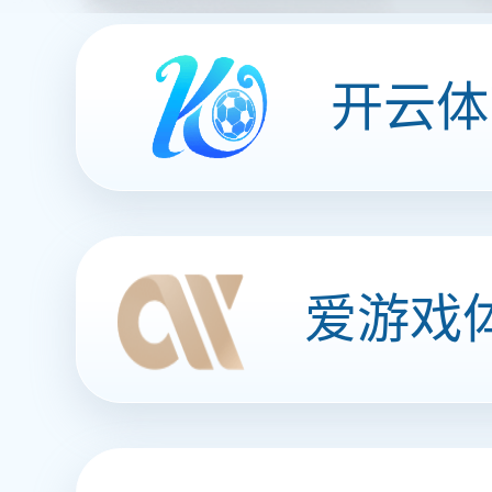
2025 年
2025年6月12日 · v6.1.2
新增“赛事快报”弹窗提醒。
推荐算法优化，提升相关性。
夜间模式下字体显示修复。
2025年3月8日 · v6.0.0
整体架构升级，引入动态赛事引擎。
视觉焕新，体验更清爽。
2023 年