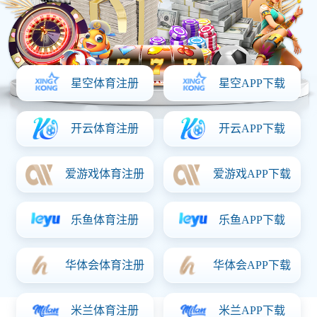
首页
/
体育动态
/ 正文