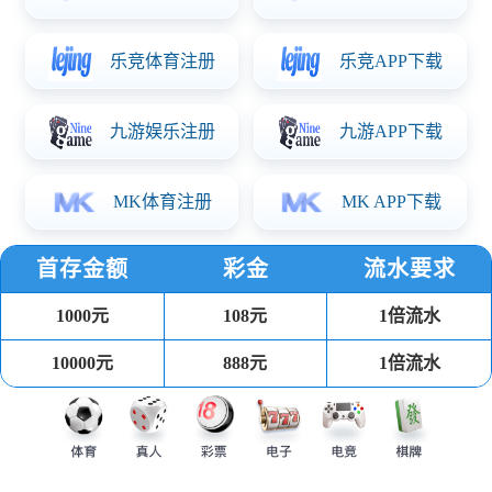
2026-06-09 14:01
42 次阅读
雄鹿用米德尔顿换拉文？美媒称这是“双
输”的糟糕交易
在NBA交易截止日临近之际，雄鹿队的阵容调整传闻
愈演愈烈。据美国媒体报道，雄鹿正考虑用长期核心
球员克里斯·米德尔顿交换公牛队的扎克·拉文，但这一
潜在方案并未获得业界认可，反而被多家媒体评价为
一场“双输”的糟糕交易。雄鹿本赛季战绩起伏不定，
而公牛正处于重建边缘，这笔交易若成行，可能无法
解决双方的核心问题。