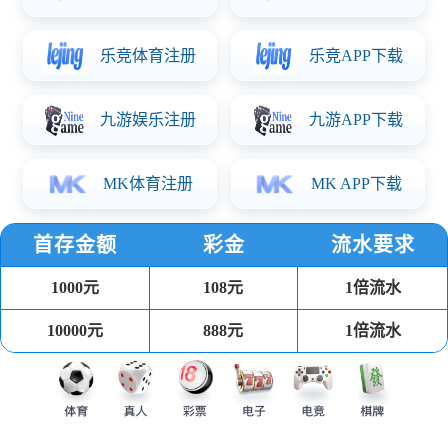
2026-05-23 00:04
64 次阅读
小红牛里卡多肋骨骨裂已痊愈，确认参加
下站西班牙大奖赛
小红牛车队官方近日发布声明，确认澳大利亚车手丹
尼尔·里卡多肋骨骨裂伤势已完全康复，将如期参加即
将到来的西班牙大奖赛。此前在摩纳哥站撞车事故中
受伤的里卡多，经过数周的休养与治疗，已通过车队
医疗团队的全面评估。这位曾九次赢得分站赛冠军的
老将，如今正以全新状态迎接欧洲赛季的关键战役，
小红牛车队也期待他能凭借健康体魄在巴塞罗那赛道