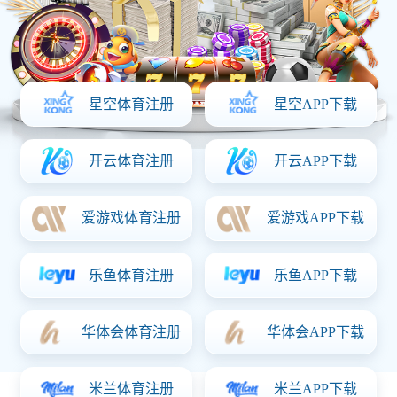
首页
/
体育动态
/ 正文