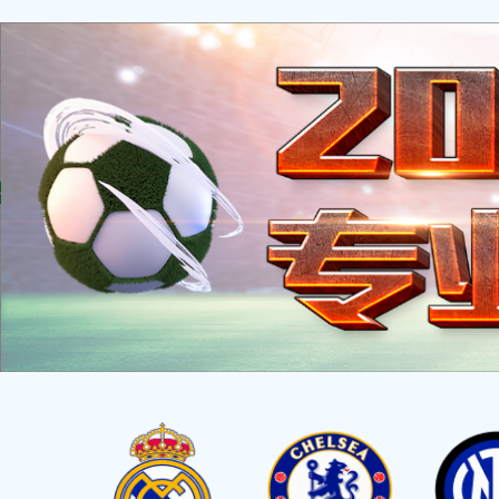
立即注册
爱游戏官网
官网 · 
平台
爱游戏官网 OFFICIAL WEBSITE
自2022年创立以来，
爱游戏官网
致力于为用户提
LPL在内的热门赛事直播与数据服务，广受用户