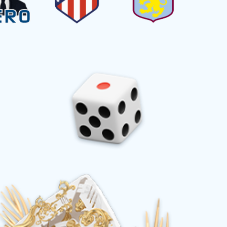
2026-05-24 13:52
58 次阅读
兵与令儿无疑是两颗最为耀眼的明星。他们
众视为“突击手”的代名词。随着赛季更迭
了粉丝们津津乐道的话题。究竟谁是和平精
剖析，或许能为我们揭示一个更立体的答