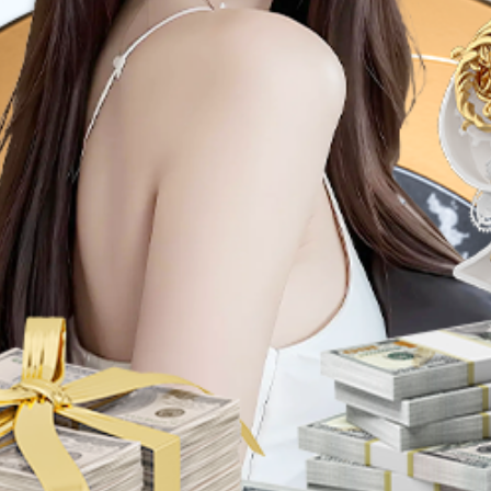
案。
数据基石：生涯总淘汰数的
从宏观数据看，伞兵与令儿的生涯总淘汰数始终处
和稳定的赛场输出，在总淘汰数上长期占据领先
著称，往往能在团队拉锯战中完成关键收分。而
中多次刷新单场淘汰纪录。他的突击风格更具侵
短回合内积累大量分数。值得注意的是，令儿的
进的赛场选择。但总淘汰数的差距提醒我们，伞兵
第一突击手”这一称号不可或缺的基石。
战术角色：团队中的“尖刀”与
单纯比较数据无法定义谁是更优秀的突击手，因
常扮演“尖刀”角色，他不仅承担正面突击任务，
伞兵能凭借冷静的大局观，为团队撕开突破口，