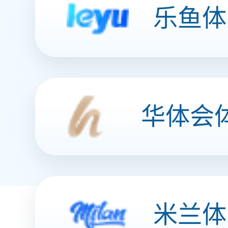
孙兴慜英超边路突破成功
体检不过关
92次vs三
李盈莹悲情
2026-07-19
2026-05-25
推荐网站
球友会官网
爱游戏最新官网
开云体育下载