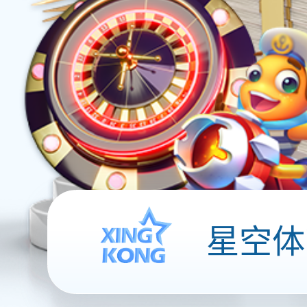
对比：谁是和平精英历史第
一突击手？