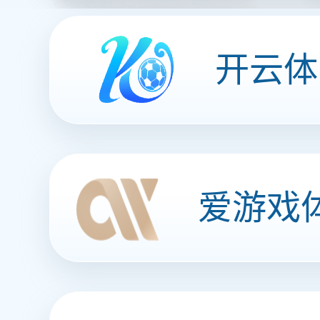
上一篇：
Doinb颈椎压迫神经导致手麻，LNG中…
热门推荐