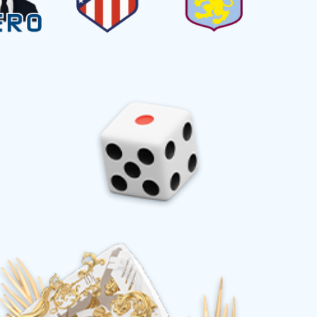
2026-05-23 00:08
61 次阅读
手部麻木，近日宣布暂时离开赛场休整。这一
手，Doinb的缺阵不仅影响LNG后续赛
交媒体上透露，长期高强度的训练和比赛使
生建议后决定暂停比赛以进行全面治疗。