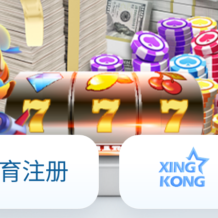
Carry能力。不过，队伍也可能借此机会锻炼新
休整与康复并行，Doinb
对于Doinb本人来说，暂离赛场是痛苦但必要的
数周，训练时甚至无法准确释放连招。颈椎压迫
手术干预，但术后恢复期可能长达数月。Doinb
姿、增加颈部活动频率，并配合针灸与推拿。粉
常识提醒我们，此类问题易反复发作，即便回归也
将为他提供定制化健康方案，比如减少每日训练
电竞行业在快速发展的同时，选手健康问题正成为不
不仅是个体伤病，更是整个职业生态的缩影。LP
强制选手定期体检、设置训练时长上限等。但愿Do
视，让“卷成绩”不再以消耗身体为代价。对于LN