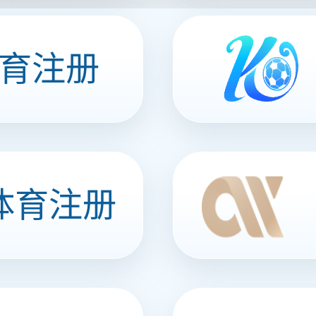
了更久远的赛场辉煌。