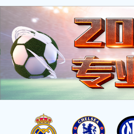
立即注册
爱游戏官网
官网 · 
平台
爱游戏官网 OFFICIAL WEBSITE
自2022年创立以来，
爱游戏官网
致力于为用户提
LPL在内的热门赛事直播与数据服务，广受用户