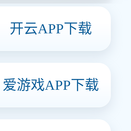
下一篇：
PEL伞兵与令儿生涯淘汰数对比：谁