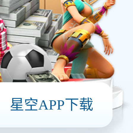
人，为长远发展储备力量。
的回归之路需耐心
选择。他曾在直播中坦言，手麻症状已持续
神经的治疗方法包括物理治疗、药物缓解和
表示将遵循医嘱进行康复训练，包括调整坐
丝们期待他能完全康复后重返赛场，但医学
需要更科学的训练节奏。LNG俱乐部承诺
时长、引入专业理疗师等。
可回避的课题。Doinb的颈椎压迫神经
L联盟近期已开始推动健康管理规范，包括
inb的休整能唤起更多俱乐部和选手的重
G和粉丝而言，此刻的耐心等待，或许是为