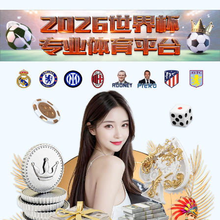
立即注册
爱游戏官网
官网 · 权威
体育数据平台
爱游戏官网 OFFICIAL WEBSITE
自2022年创立以来，
爱游戏官网
致力于为用户提供包
括NBA、英超、欧洲杯、LPL在内的热门赛事直播与数
据服务，广受用户信赖。
立即下载爱游戏官网APP