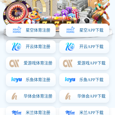
首页
/
体育动态
/ 正文