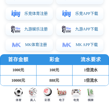
2026-06-04 13:51
57 次阅读
鲁内反手制胜分场均8.3个，远超德约同龄
时期的5.1个
在职业网坛，年轻选手的崛起总是伴随着与传奇前辈
的比较。近日，一项关于反手技术的数据引发热议：
20岁的丹麦新星霍尔特·鲁内，本赛季场均反手制胜分
高达8.3个，而塞尔维亚天王诺瓦克·德约科维奇在其
同龄时期（20岁）的场均数据仅为5.1个。这一鲜明的
对比，不仅凸显了鲁内在反手位上的攻击性，也让人
们开始重新审视两代球员的技术风格差异。